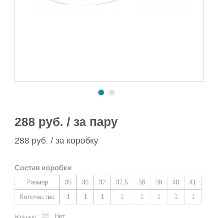
Сапоги ПВХ/ЭВА
Сапоги ПВХ
Пляжная обувь
Спортивная обувь
Спортивная обувь
Сапоги ПВХ
Утеплитель/Стелька
Утеплитель/Стелька
Спортивная обувь
Утеплитель/Стелька
288 руб. / за пару
288 руб. / за коробку
Состав коробки
Размер
35
36
37
37,5
38
39
40
41
Количество
1
1
1
1
1
1
1
1
Нет
Наличие: