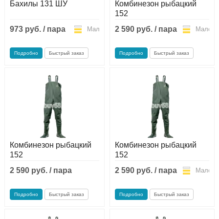
Бахилы 131 ШУ
Комбинезон рыбацкий
Сапоги ПВХ/ЭВА
Сапоги ПВХ
Пляжная обувь
152
973 руб. / пара
2 590 руб. / пара
Мало
Мало
Спортивная обувь
Спортивная обувь
Сапоги ПВХ
Утеплитель/Стелька
Утеплитель/Стелька
Спортивная обувь
Подробно
Быстрый заказ
Подробно
Быстрый заказ
Утеплитель/Стелька
Комбинезон рыбацкий
Комбинезон рыбацкий
152
152
2 590 руб. / пара
2 590 руб. / пара
Мало
Мало
Подробно
Быстрый заказ
Подробно
Быстрый заказ