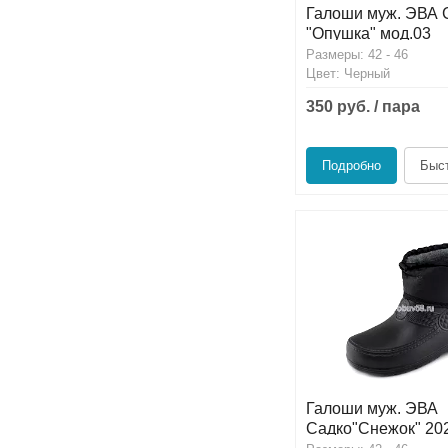
Галоши муж. ЭВА 
"Опушка" мод.03
Размеры: 42 - 46
Цвет: Черный
350 руб. / пара
Подробно
Быст
Галоши муж. ЭВА
Садко"Снежок" 20