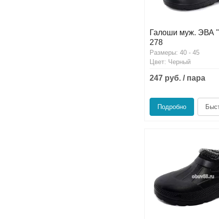
Галоши муж. ЭВА "F
278
Размеры: 40 - 45
Цвет: Черный
247 руб. / пара
Подробно
Быст