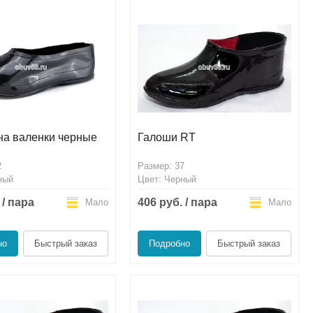
на валенки черные
Галоши RT
2
Размер: 37
ный
Цвет: Черный
 / пара
406 руб. / пара
Мало
Мало
но
Быстрый заказ
Подробно
Быстрый заказ