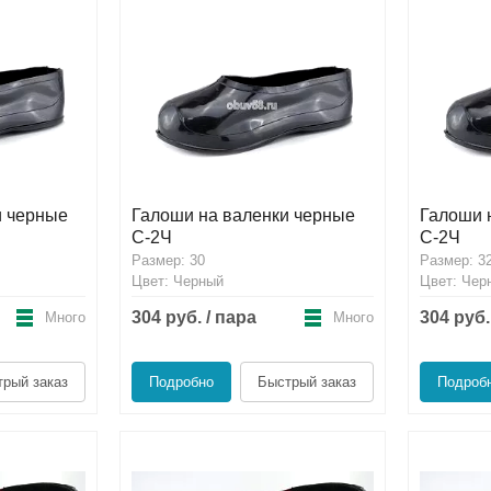
и черные
Галоши на валенки черные
Галоши 
С-2Ч
С-2Ч
Размер: 30
Размер: 3
Цвет: Черный
Цвет: Чер
304 руб. / пара
304 руб.
Много
Много
рый заказ
Подробно
Быстрый заказ
Подроб