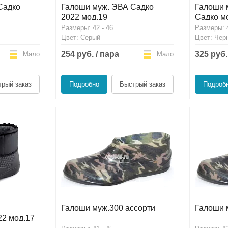
Садко
Галоши муж. ЭВА Садко
Галоши 
2022 мод.19
Садко м
Размеры: 42 - 46
Размеры: 4
Цвет: Серый
Цвет: Чер
254 руб. / пара
325 руб.
Мало
Мало
рый заказ
Подробно
Быстрый заказ
Подроб
Галоши муж.300 ассорти
Галоши 
22 мод.17