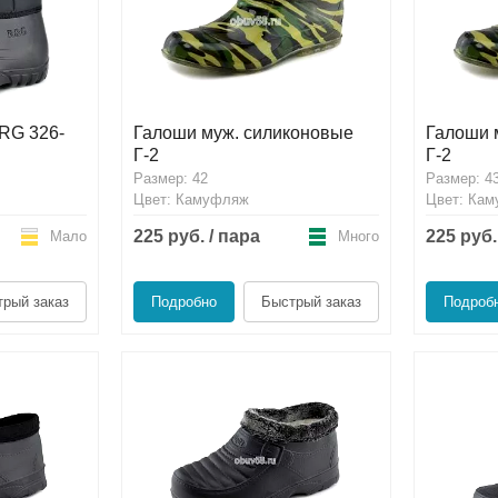
RG 326-
Галоши муж. силиконовые
Галоши 
Г-2
Г-2
Размер: 42
Размер: 4
Цвет: Камуфляж
Цвет: Ка
225 руб. / пара
225 руб.
Мало
Много
рый заказ
Подробно
Быстрый заказ
Подроб