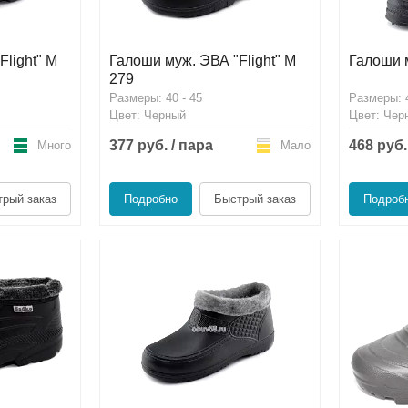
light" М
Галоши муж. ЭВА "Flight" М
Галоши 
279
Размеры: 40 - 45
Размеры: 4
Цвет: Черный
Цвет: Чер
377 руб. / пара
468 руб.
Много
Мало
рый заказ
Подробно
Быстрый заказ
Подроб