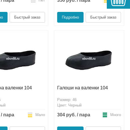
 / пара
350 руб. / пара
Нет
Мало
но
Быстрый заказ
Подробно
Быстрый заказ
на валенки 104
Галоши на валенки 104
5
Размер: 46
ный
Цвет: Черный
 / пара
304 руб. / пара
Мало
Много