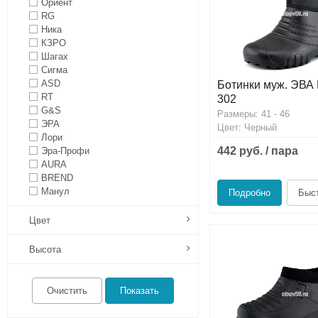
Ориент
Сапоги ПВХ/ЭВА
Сапоги ПВХ
Пляжная обувь
RG
Ника
КЗРО
Спортивная обувь
Спортивная обувь
Сапоги ПВХ
Шагах
Сигма
Утеплитель/Стелька
Утеплитель/Стелька
Спортивная обувь
ASD
Ботинки муж. ЭВА 
RT
302
Утеплитель/Стелька
G&S
Размеры: 41 - 46
ЭРА
Цвет: Черный
Лори
442 руб. / пара
Эра-Профи
AURA
BREND
Манул
Подробно
Быст
Цвет
Высота