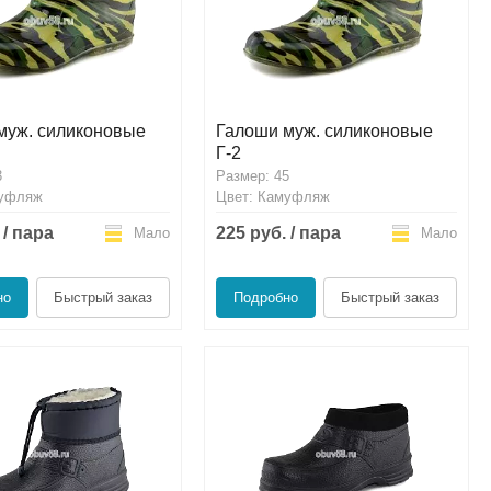
муж. силиконовые
Галоши муж. силиконовые
Г-2
3
Размер: 45
муфляж
Цвет: Камуфляж
 / пара
225 руб. / пара
Мало
Мало
но
Быстрый заказ
Подробно
Быстрый заказ