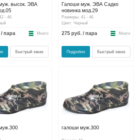
муж. высок. ЭВА
Галоши муж. ЭВА Садко
од.05
новинка мод.29
2 - 46
Размеры: 41 - 46
ный
Цвет: Черный
 / пара
275 руб. / пара
Много
Много
но
Быстрый заказ
Подробно
Быстрый заказ
муж.300
галоши муж.300