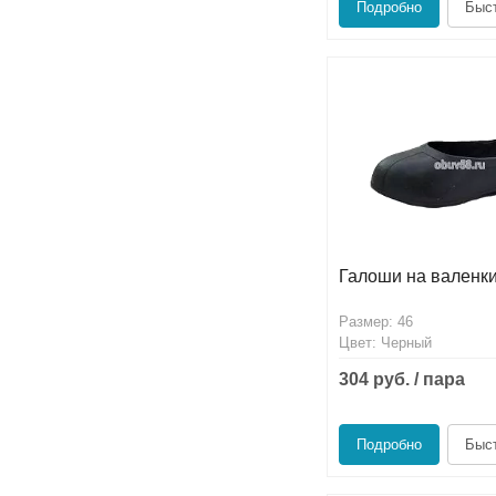
Подробно
Быст
Галоши на валенки
Размер: 46
Цвет: Черный
304 руб. / пара
Подробно
Быст