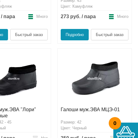
2
Размер: 43
муфляж
Цвет: Камуфляж
 / пара
273 руб. / пара
Много
Много
но
Быстрый заказ
Подробно
Быстрый заказ
муж.ЭВА "Лори"
Галоши муж.ЭВА МЦЭ-01
ные
2 - 45
Размер: 42
0
ный
Цвет: Черный