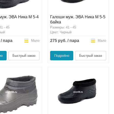
муж. ЭВА Ника М 5-4
Галоши муж. ЭВА Ника М 5-5
байка
1 - 45
Размеры: 41 - 45
ный
Цвет: Черный
 / пара
275 руб. / пара
Мало
Мало
но
Быстрый заказ
Подробно
Быстрый заказ