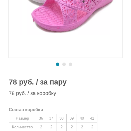
Сапоги ПВХ/ЭВА
Сапоги ПВХ
Пляжная обувь
Спортивная обувь
Спортивная обувь
Сапоги ПВХ
Утеплитель/Стелька
Утеплитель/Стелька
Спортивная обувь
Утеплитель/Стелька
78 руб. / за пару
78 руб. / за коробку
Состав коробки
Размер
36
37
38
39
40
41
Количество
2
2
2
2
2
2