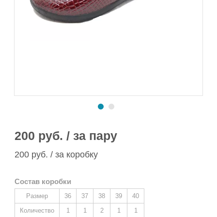
Сапоги ПВХ/ЭВА
Сапоги ПВХ
Пляжная обувь
Спортивная обувь
Спортивная обувь
Сапоги ПВХ
Утеплитель/Стелька
Утеплитель/Стелька
Спортивная обувь
Утеплитель/Стелька
200 руб. / за пару
200 руб. / за коробку
Состав коробки
Размер
36
37
38
39
40
Количество
1
1
2
1
1