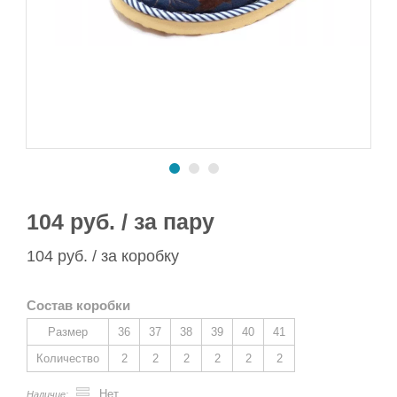
Сапоги ПВХ/ЭВА
Сапоги ПВХ
Пляжная обувь
Спортивная обувь
Спортивная обувь
Сапоги ПВХ
Утеплитель/Стелька
Утеплитель/Стелька
Спортивная обувь
Утеплитель/Стелька
104 руб. / за пару
104 руб. / за коробку
Состав коробки
Размер
36
37
38
39
40
41
Количество
2
2
2
2
2
2
Нет
Наличие: