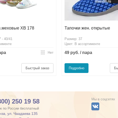
н.меховые ХВ 178
Тапочки жен. открытые
 - 40/41
Размер: 37
тименте
Цвет: В ассортименте
пара
49 руб. / пара
Нет
Быстрый заказ
Подробно
Бы
Мы в соцсетях
800) 250 19 58
к по России бесплатный
енза, ул. Чаадаева 135