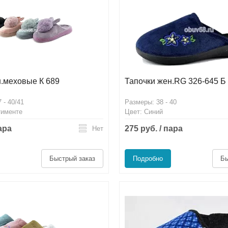
н.меховые К 689
Тапочки жен.RG 326-645 Б
 - 40/41
Размеры: 38 - 40
тименте
Цвет: Синий
пара
275 руб. / пара
Нет
Быстрый заказ
Подробно
Бы