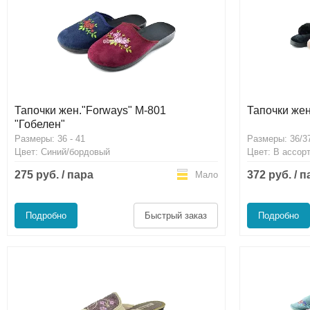
Тапочки жен."Forways" М-801
Тапочки же
"Гобелен"
Размеры: 36 - 41
Размеры: 36/37
Цвет: Синий/бордовый
Цвет: В ассор
275 руб. / пара
372 руб. / 
Мало
Подробно
Быстрый заказ
Подробно