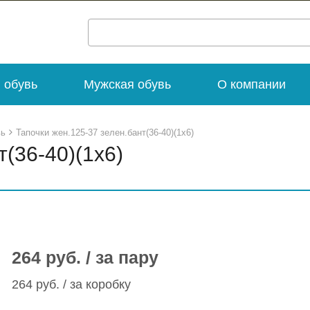
 обувь
Мужская обувь
О компании
вь
Тапочки жен.125-37 зелен.бант(36-40)(1х6)
т(36-40)(1х6)
264 руб. / за пару
264 руб. / за коробку