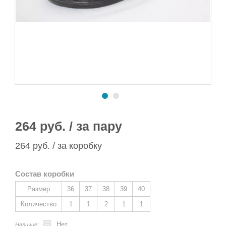
Сапоги ПВХ/ЭВА
Сапоги ПВХ
Пляжная обувь
Спортивная обувь
Спортивная обувь
Сапоги ПВХ
Утеплитель/Стелька
Утеплитель/Стелька
Спортивная обувь
Утеплитель/Стелька
264 руб. / за пару
264 руб. / за коробку
Состав коробки
Размер
36
37
38
39
40
Количество
1
1
2
1
1
Нет
Наличие: