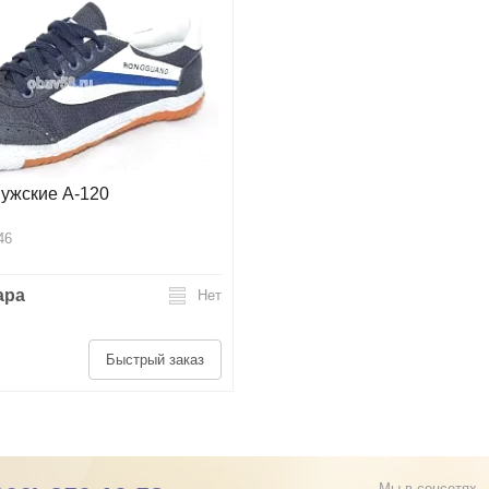
мужские А-120
46
пара
Нет
Быстрый заказ
Мы в соцсетях