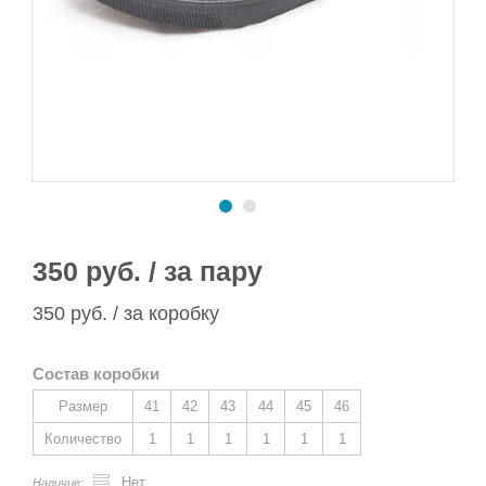
Сапоги ПВХ/ЭВА
Сапоги ПВХ
Пляжная обувь
Спортивная обувь
Спортивная обувь
Сапоги ПВХ
Утеплитель/Стелька
Утеплитель/Стелька
Спортивная обувь
Утеплитель/Стелька
350 руб. / за пару
350 руб. / за коробку
Состав коробки
Размер
41
42
43
44
45
46
Количество
1
1
1
1
1
1
Нет
Наличие: