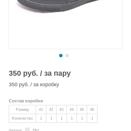
Сапоги ПВХ/ЭВА
Сапоги ПВХ
Пляжная обувь
Спортивная обувь
Спортивная обувь
Сапоги ПВХ
Утеплитель/Стелька
Утеплитель/Стелька
Спортивная обувь
Утеплитель/Стелька
350 руб. / за пару
350 руб. / за коробку
Состав коробки
Размер
41
42
43
44
45
46
Количество
1
1
1
1
1
1
Нет
Наличие: