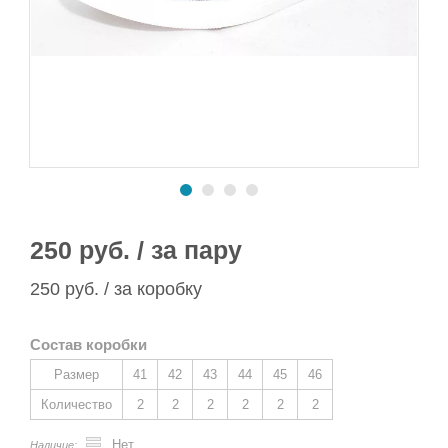
Сапоги ПВХ/ЭВА
Сапоги ПВХ
Пляжная обувь
Спортивная обувь
Спортивная обувь
Сапоги ПВХ
Утеплитель/Стелька
Утеплитель/Стелька
Спортивная обувь
Утеплитель/Стелька
250 руб. / за пару
250 руб. / за коробку
Состав коробки
Размер
41
42
43
44
45
46
Количество
2
2
2
2
2
2
Нет
Наличие: