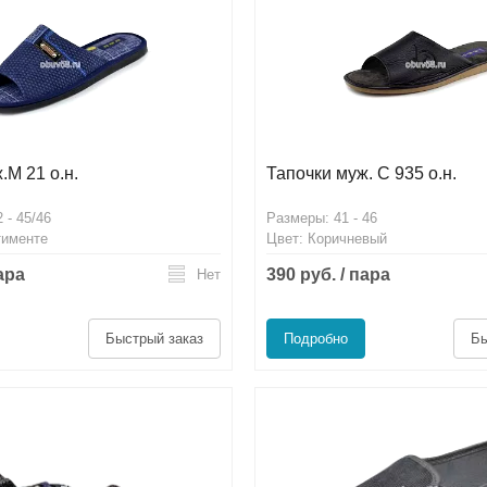
.М 21 о.н.
Тапочки муж. С 935 о.н.
 - 45/46
Размеры: 41 - 46
тименте
Цвет: Коричневый
пара
390 руб. / пара
Нет
Быстрый заказ
Подробно
Бы