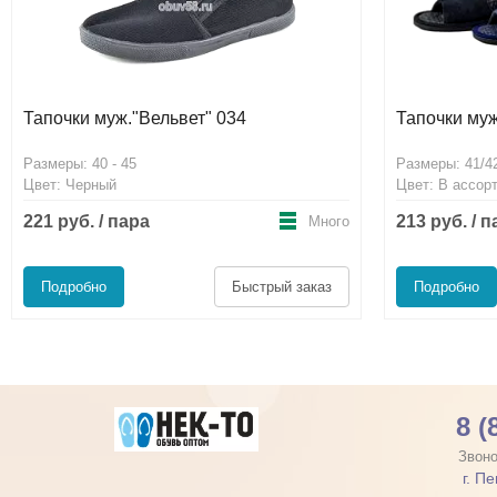
Тапочки муж."Вельвет" 034
Тапочки му
Размеры: 40 - 45
Размеры: 41/42
Цвет: Черный
Цвет: В ассор
221 руб. / пара
213 руб. / 
Много
Подробно
Быстрый заказ
Подробно
8 (
Звоно
г. П