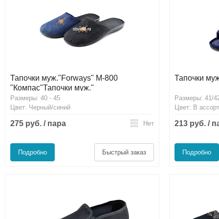
Тапочки муж."Forways" М-800
Тапочки муж
"Компас"Тапочки муж."
Размеры: 40 - 45
Размеры: 41/42
Цвет: Черный/синий
Цвет: В ассор
275 руб. / пара
213 руб. / 
Нет
Подробно
Быстрый заказ
Подробно