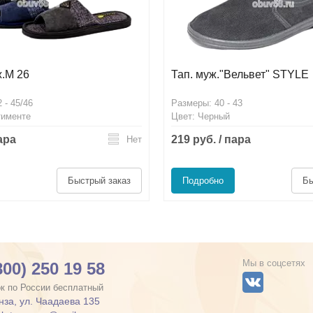
ж.М 26
Тап. муж."Вельвет" STYLE
 - 45/46
Размеры: 40 - 43
тименте
Цвет: Черный
пара
219 руб. / пара
Нет
Быстрый заказ
Подробно
Бы
Мы в соцсетях
800) 250 19 58
к по России бесплатный
енза, ул. Чаадаева 135