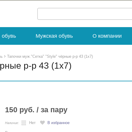
 обувь
Мужская обувь
О компании
вь
Тапочки муж."Сетка" "Style" чёрные р-р 43 (1х7)
ёрные р-р 43 (1х7)
150 руб. / за пару
Нет
В избранное
Наличие: