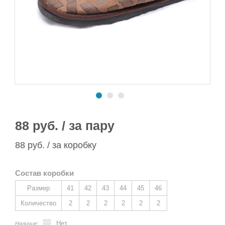
Сапоги ПВХ/ЭВА
Сапоги ПВХ
Пляжная обувь
Спортивная обувь
Спортивная обувь
Сапоги ПВХ
Утеплитель/Стелька
Утеплитель/Стелька
Спортивная обувь
Утеплитель/Стелька
88 руб. / за пару
88 руб. / за коробку
Состав коробки
Размер
41
42
43
44
45
46
Количество
2
2
2
2
2
2
Нет
Наличие: