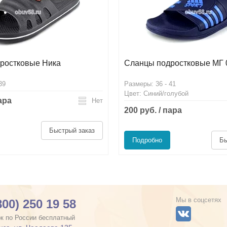
ростковые Ника
Сланцы подростковые МГ 
39
Размеры: 36 - 41
Цвет: Синий/голубой
пара
Нет
200 руб. / пара
Быстрый заказ
Подробно
Бы
Мы в соцсетях
800) 250 19 58
к по России бесплатный