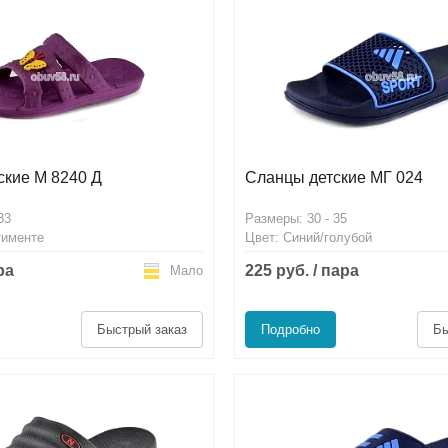
ские М 8240 Д
Сланцы детские МГ 024
33
Размеры: 30 - 35
тименте
Цвет: Синий/голубой
ра
225 руб. / пара
Мало
Быстрый заказ
Подробно
Бы