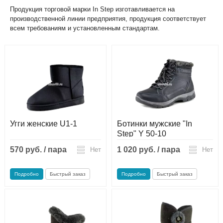
Сапоги ПВХ/ЭВА
Сапоги ПВХ
Пляжная обувь
Продукция торговой марки In Step изготавливается на
производственной линии предприятия, продукция соответствует
всем требованиям и установленным стандартам.
Спортивная обувь
Спортивная обувь
Сапоги ПВХ
Утеплитель/Стелька
Утеплитель/Стелька
Спортивная обувь
Утеплитель/Стелька
Угги женские U1-1
Ботинки мужские "In
Step" Y 50-10
570 руб. / пара
1 020 руб. / пара
Нет
Нет
Подробно
Быстрый заказ
Подробно
Быстрый заказ