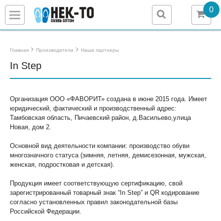
0
Главная
Производители
Наши партнеры
In Step
Назад
Назад
Назад
Назад
Детская обувь
Женская обувь
Мужская обувь
О компании
Организация ООО «ФАВОРИТ» создана в июне 2015 года. Имеет
юридический, фактический и производственный адрес:
Галоши/Сабо
Галоши/Сабо
Галоши/Сабо
Учредительные документы
Тамбовская область, Пичаевский район, д.Васильево,улица
Новая, дом 2.
Домашние тапочки
Домашняя и повседневная обувь
Домашняя и повседневная обувь
Сертификаты/Лицензии
Основной вид деятельности компании: производство обуви
многозначного статуса (зимняя, летняя, демисезонная, мужская,
Зимняя обувь
Зимняя обувь
Зимняя обувь
Доставка
женская, подростковая и детская).
Летняя обувь/Повседневная
Летняя обувь
Летняя обувь
Поставщикам
Продукция имеет соответствующую сертификацию, свой
зарегистрированный товарный знак “In Step” и QR кодирование
согласно установленных правил законодательной базы
Пляжная обувь
Пляжная обувь
Охота и рыбалка
Российской Федерации.