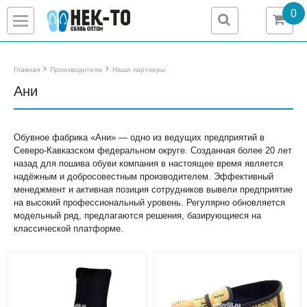
0
Главная
Производители
Наши партнеры
Ани
Назад
Назад
Назад
Назад
Детская обувь
Женская обувь
Мужская обувь
О компании
Обувное фабрика «Ани» — одно из ведущих предприятий в
Северо-Кавказском федеральном округе. Созданная более 20 лет
Галоши/Сабо
Галоши/Сабо
Галоши/Сабо
Учредительные документы
назад для пошива обуви компания в настоящее время является
надёжным и добросовестным производителем. Эффективный
менеджмент и активная позиция сотрудников вывели предприятие
Домашние тапочки
Домашняя и повседневная обувь
Домашняя и повседневная обувь
Сертификаты/Лицензии
на высокий профессиональный уровень. Регулярно обновляется
модельный ряд, предлагаются решения, базирующиеся на
Зимняя обувь
Зимняя обувь
Зимняя обувь
Доставка
классической платформе.
Летняя обувь/Повседневная
Летняя обувь
Летняя обувь
Поставщикам
Пляжная обувь
Пляжная обувь
Охота и рыбалка