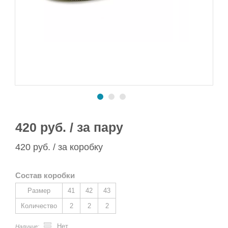
Сапоги ПВХ/ЭВА
Сапоги ПВХ
Пляжная обувь
Спортивная обувь
Спортивная обувь
Сапоги ПВХ
Утеплитель/Стелька
Утеплитель/Стелька
Спортивная обувь
Утеплитель/Стелька
420 руб. / за пару
420 руб. / за коробку
Состав коробки
Размер
41
42
43
Количество
2
2
2
Нет
Наличие: