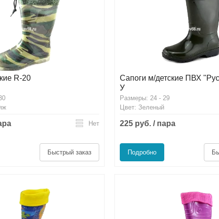
кие R-20
Сапоги м/детские ПВХ "Рус
У
30
Размеры: 24 - 29
яж
Цвет: Зеленый
пара
225 руб. / пара
Нет
Быстрый заказ
Подробно
Бы