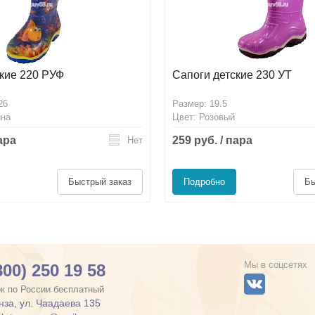
кие 220 РУФ
Сапоги детские 230 УТ
26
Размер: 19.5
ина
Цвет: Розовый
пара
259 руб. / пара
Нет
Быстрый заказ
Подробно
Бы
Мы в соцсетях
800) 250 19 58
к по России бесплатный
енза, ул. Чаадаева 135