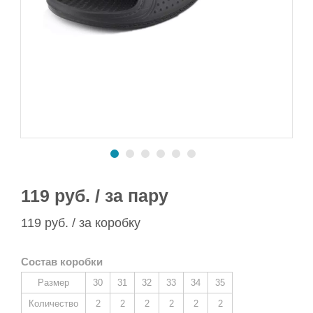
Сапоги ПВХ/ЭВА
Сапоги ПВХ
Пляжная обувь
Спортивная обувь
Спортивная обувь
Сапоги ПВХ
Утеплитель/Стелька
Утеплитель/Стелька
Спортивная обувь
Утеплитель/Стелька
119 руб. / за пару
119 руб. / за коробку
Состав коробки
Размер
30
31
32
33
34
35
Количество
2
2
2
2
2
2