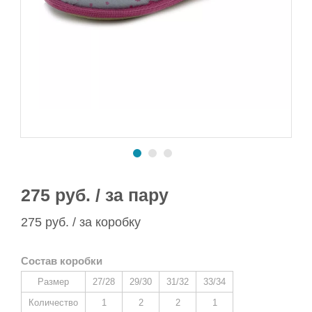
Сапоги ПВХ/ЭВА
Сапоги ПВХ
Пляжная обувь
Спортивная обувь
Спортивная обувь
Сапоги ПВХ
Утеплитель/Стелька
Утеплитель/Стелька
Спортивная обувь
Утеплитель/Стелька
275 руб. / за пару
275 руб. / за коробку
Состав коробки
Размер
27/28
29/30
31/32
33/34
Количество
1
2
2
1